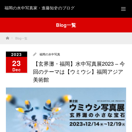
福岡の水中写真家・進藤知史のブログ
Blog一覧
Home
Blog一覧
2023
福岡の水中写真
23
【玄界灘・福岡】水中写真展2023 – 今
Dec
回のテーマは【ウミウシ】福岡アジア
美術館