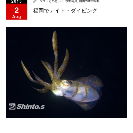
2015
ゲストとの思い出
,
水中写真
,
福岡の水中写真
2
福岡でナイト・ダイビング
Aug