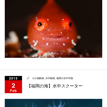
2013
その他動画
,
水中動画
,
福岡の水中写真
2
【福岡の海】水中スクーター
Feb