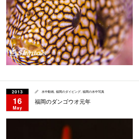
2013
水中動画
,
福岡のダイビング
,
福岡の水中写真
16
福岡のダンゴウオ元年
May