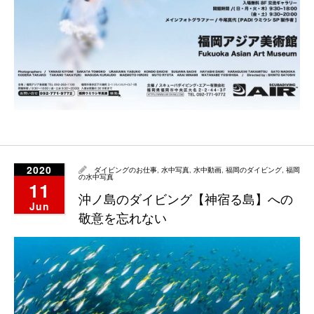
2020
ダイビングのお仕事
,
水中写真
,
水中動画
,
福岡のダイビング
,
福岡
の水中写真
11
沖ノ島のダイビング【神宿る島】への
Jun
敬意を忘れない