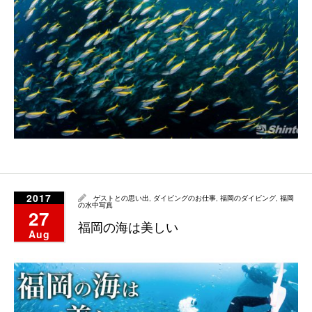
2017
ゲストとの思い出
,
ダイビングのお仕事
,
福岡のダイビング
,
福岡
の水中写真
27
福岡の海は美しい
Aug