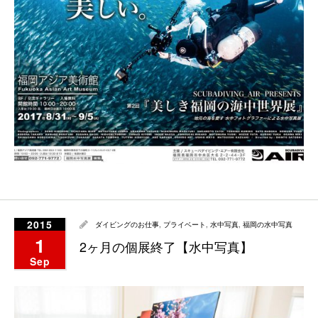
2015
ダイビングのお仕事
,
プライベート
,
水中写真
,
福岡の水中写真
1
2ヶ月の個展終了【水中写真】
Sep