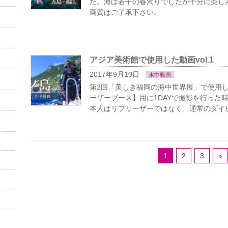
た。海は若干の春濁りでしたが十分に楽し
画質はご了承下さい。
アジア美術館で使用した動画vol.1
2017年9月10日
水中動画
第2回「美しき福岡の海中世界展」で使用し
ーザーブース】用に1DAYで撮影を行った
本人はリブリーザーではなく、通常のダイビ
1
2
3
»