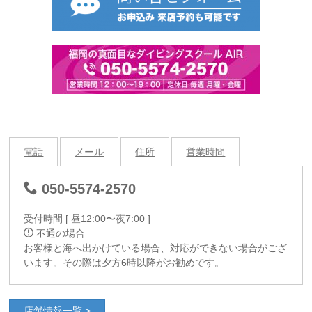
電話
メール
住所
営業時間
050-5574-2570
受付時間 [ 昼12:00〜夜7:00 ]
不通の場合
お客様と海へ出かけている場合、対応ができない場合がござ
います。その際は夕方6時以降がお勧めです。
mail@air-diving.com
〒810-0041
定休日 : 毎週月曜・金曜(祝日営業)
店舗情報一覧 >