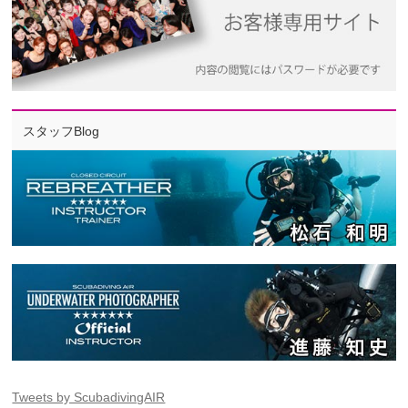
スタッフBlog
Tweets by ScubadivingAIR