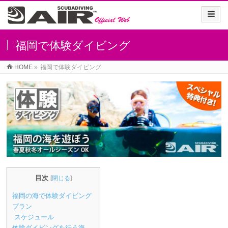
福岡で体験ダイビング
HOME
»
福岡で体験ダイビング
目次
[
閉じる
]
福岡の海で体験ダイビング
プラン
スケジュール
体験ダイビングを行う海