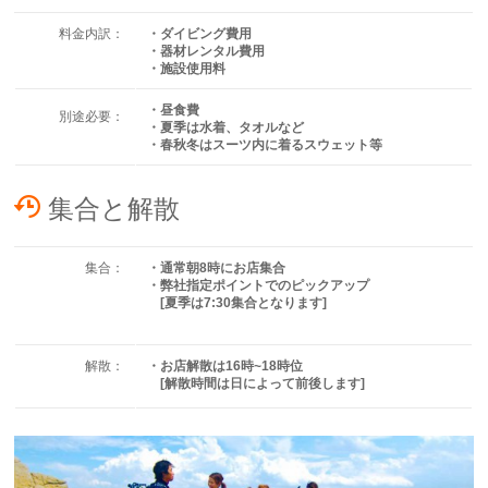
料金内訳：
・ダイビング費用
・器材レンタル費用
・施設使用料
・昼食費
別途必要：
・夏季は水着、タオルなど
・春秋冬はスーツ内に着るスウェット等
集合と解散
集合：
・通常朝8時にお店集合
・弊社指定ポイントでのピックアップ
[夏季は7:30集合となります]
解散：
・お店解散は16時~18時位
[解散時間は日によって前後します]