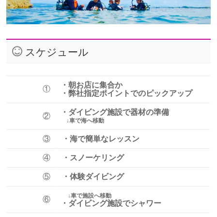
スケジュール
・朝お店に集合か
①
・弊社指定ポイントでのピックアップ
・ダイビング施設で器材の準備
②
↓車で海へ移動
③
・海で簡単なレッスン
④
・スノーケリング
⑤
・体験ダイビング
↓車で施設へ移動
⑥
・ダイビング施設でシャワー