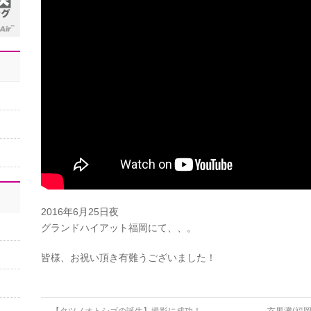
2016年6月25日夜
グランドハイアット福岡にて、、。
皆様、お祝い頂き有難うございました！
←
【タツノオトシゴの誕生】撮影に成功！
玄界灘(福