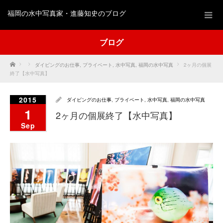
福岡の水中写真家・進藤知史のブログ
ブログ
Home
ダイビングのお仕事
,
プライベート
,
水中写真
,
福岡の水中写真
2ヶ月の個展
終了【水中写真】
2015
ダイビングのお仕事
,
プライベート
,
水中写真
,
福岡の水中写真
1
2ヶ月の個展終了【水中写真】
Sep