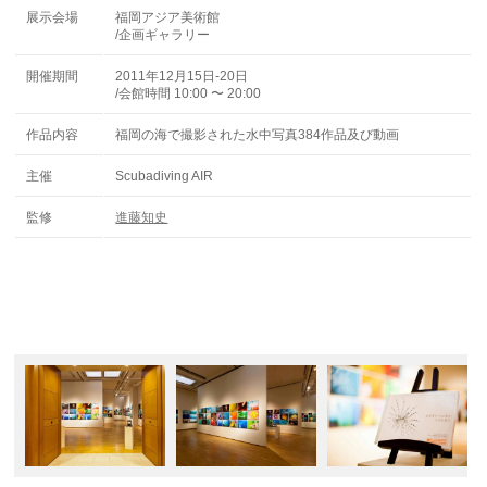
展示会場
福岡アジア美術館
/企画ギャラリー
開催期間
2011年12月15日-20日
/会館時間 10:00 〜 20:00
作品内容
福岡の海で撮影された水中写真384作品及び動画
主催
Scubadiving AIR
監修
進藤知史