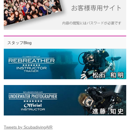
スタッフBlog
Tweets by ScubadivingAIR